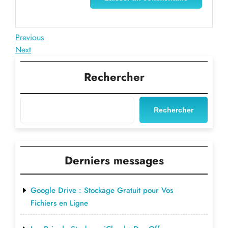
Navigation
Previous
Previous
Post
Next
Next
de
Post
l’article
Rechercher
Rechercher
Derniers messages
Google Drive : Stockage Gratuit pour Vos
Fichiers en Ligne