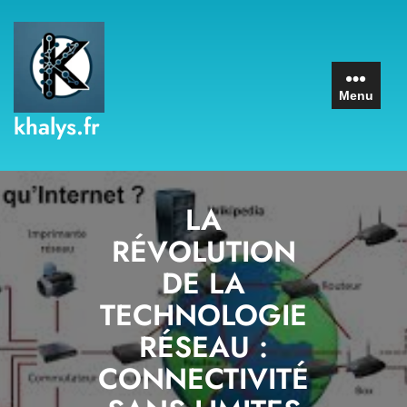
Skip
to
content
Menu
khalys.fr
LA
RÉVOLUTION
DE LA
TECHNOLOGIE
RÉSEAU :
CONNECTIVITÉ