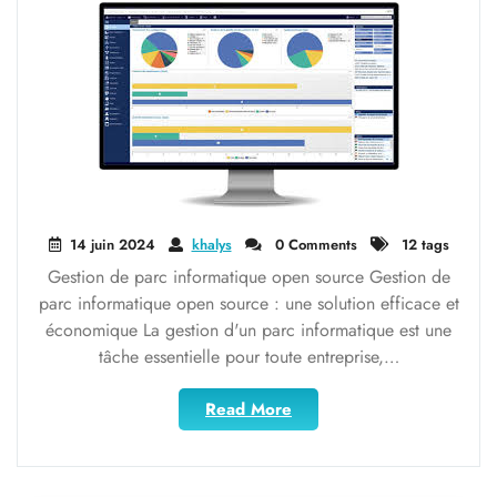
Source"
14 juin 2024
khalys
0 Comments
12 tags
Gestion de parc informatique open source Gestion de
parc informatique open source : une solution efficace et
économique La gestion d'un parc informatique est une
tâche essentielle pour toute entreprise,…
"Optimisez
Read More
la
gestion
de