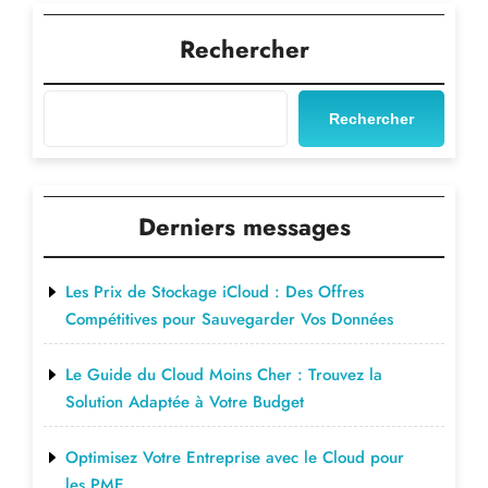
votre
parc
Rechercher
informatique
avec
des
Rechercher
solutions
open
source"
Derniers messages
Les Prix de Stockage iCloud : Des Offres
Compétitives pour Sauvegarder Vos Données
Le Guide du Cloud Moins Cher : Trouvez la
Solution Adaptée à Votre Budget
Optimisez Votre Entreprise avec le Cloud pour
les PME