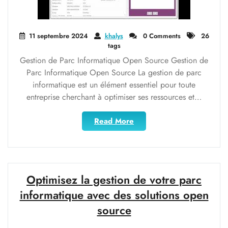
11 septembre 2024
khalys
0 Comments
26
tags
Gestion de Parc Informatique Open Source Gestion de
Parc Informatique Open Source La gestion de parc
informatique est un élément essentiel pour toute
entreprise cherchant à optimiser ses ressources et…
"Optimisez
Read More
votre
Infrastructure
avec
la
Gestion
Optimisez la gestion de votre parc
de
informatique avec des solutions open
Parc
source
Informatique
Open