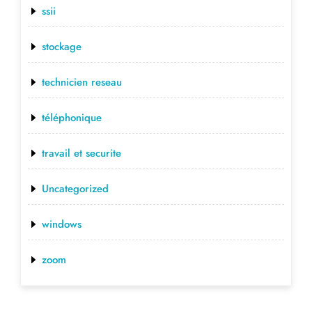
ssii
stockage
technicien reseau
téléphonique
travail et securite
Uncategorized
windows
zoom