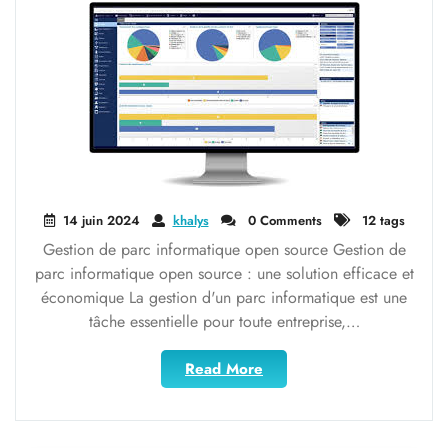
Source"
14 juin 2024
khalys
0 Comments
12 tags
Gestion de parc informatique open source Gestion de
parc informatique open source : une solution efficace et
économique La gestion d'un parc informatique est une
tâche essentielle pour toute entreprise,…
"Optimisez
Read More
la
gestion
de