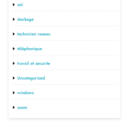
ssii
stockage
technicien reseau
téléphonique
travail et securite
Uncategorized
windows
zoom