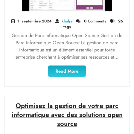
11 septembre 2024
khalys
0 Comments
26
tags
Gestion de Parc Informatique Open Source Gestion de
Parc Informatique Open Source La gestion de parc
informatique est un élément essentiel pour toute
entreprise cherchant à optimiser ses ressources et…
"Optimisez
Read More
votre
Infrastructure
avec
la
Gestion
Optimisez la gestion de votre parc
de
informatique avec des solutions open
Parc
source
Informatique
Open