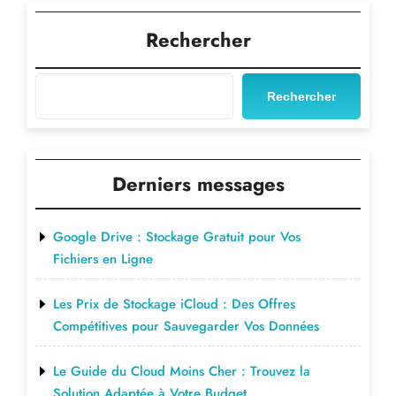
votre
parc
Rechercher
informatique
avec
des
Rechercher
solutions
open
source"
Derniers messages
Google Drive : Stockage Gratuit pour Vos
Fichiers en Ligne
Les Prix de Stockage iCloud : Des Offres
Compétitives pour Sauvegarder Vos Données
Le Guide du Cloud Moins Cher : Trouvez la
Solution Adaptée à Votre Budget