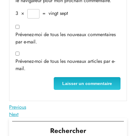
le navigateur pour mon prochain commentaire.
3
×
=
vingt sept
Prévenez-moi de tous les nouveaux commentaires
par e-mail.
Prévenez-moi de tous les nouveaux articles par e-
mail.
Navigation
Previous
Previous
Post
Next
Next
de
Post
l’article
Rechercher