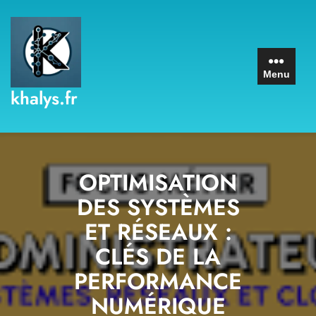
Skip
to
content
Menu
khalys.fr
OPTIMISATION
DES SYSTÈMES
ET RÉSEAUX :
CLÉS DE LA
PERFORMANCE
NUMÉRIQUE