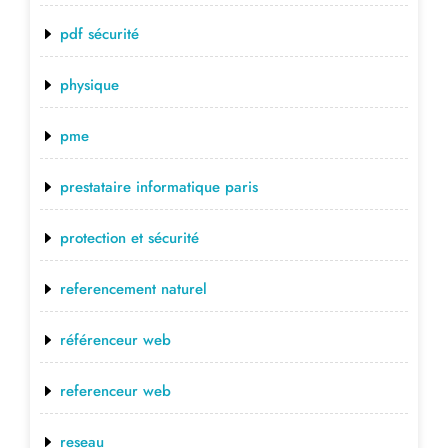
pdf sécurité
physique
pme
prestataire informatique paris
protection et sécurité
referencement naturel
référenceur web
referenceur web
reseau