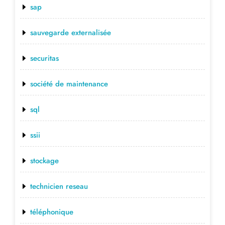
sap
sauvegarde externalisée
securitas
société de maintenance
sql
ssii
stockage
technicien reseau
téléphonique