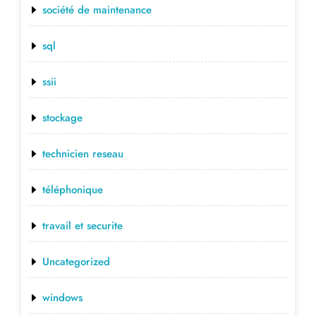
société de maintenance
sql
ssii
stockage
technicien reseau
téléphonique
travail et securite
Uncategorized
windows