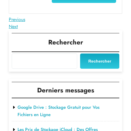
Navigation
Previous
Previous
Post
Next
Next
de
Post
l’article
Rechercher
Rechercher
Derniers messages
Google Drive : Stockage Gratuit pour Vos
Fichiers en Ligne
Les Prix de Stockage iCloud : Des Offres