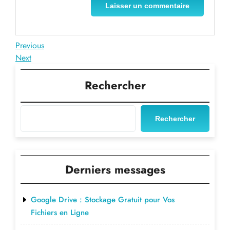
Navigation
Previous
Previous
Post
Next
Next
de
Post
l’article
Rechercher
Rechercher
Derniers messages
Google Drive : Stockage Gratuit pour Vos
Fichiers en Ligne