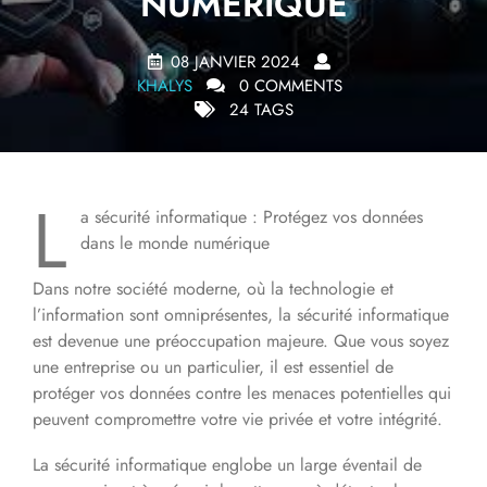
NUMÉRIQUE
08 JANVIER 2024
KHALYS
0 COMMENTS
24 TAGS
L
a sécurité informatique : Protégez vos données
dans le monde numérique
Dans notre société moderne, où la technologie et
l’information sont omniprésentes, la sécurité informatique
est devenue une préoccupation majeure. Que vous soyez
une entreprise ou un particulier, il est essentiel de
protéger vos données contre les menaces potentielles qui
peuvent compromettre votre vie privée et votre intégrité.
La sécurité informatique englobe un large éventail de