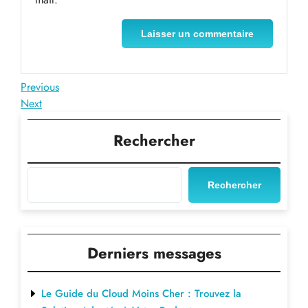
Navigation
Previous
Previous
Post
Next
Next
de
Post
l’article
Rechercher
Rechercher
Derniers messages
Le Guide du Cloud Moins Cher : Trouvez la