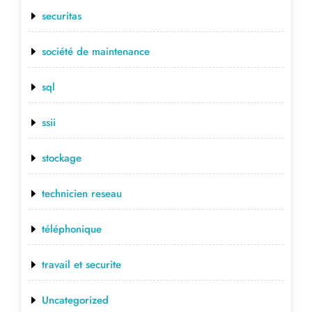
securitas
société de maintenance
sql
ssii
stockage
technicien reseau
téléphonique
travail et securite
Uncategorized