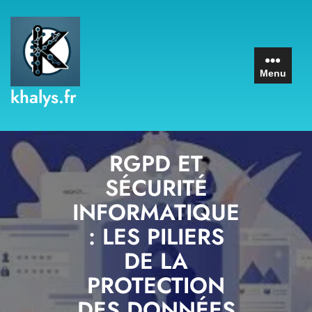
Skip
to
content
Menu
khalys.fr
RGPD ET
SÉCURITÉ
INFORMATIQUE
: LES PILIERS
DE LA
PROTECTION
DES DONNÉES