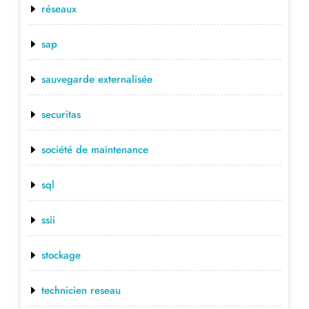
réseaux
sap
sauvegarde externalisée
securitas
société de maintenance
sql
ssii
stockage
technicien reseau