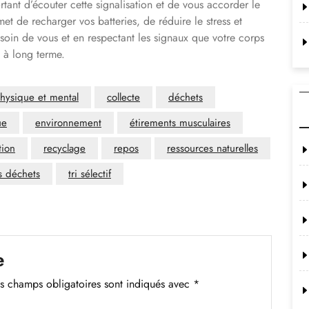
rtant d’écouter cette signalisation et de vous accorder le
t de recharger vos batteries, de réduire le stress et
 soin de vous et en respectant les signaux que votre corps
 à long terme.
physique et mental
collecte
déchets
ue
environnement
étirements musculaires
tion
recyclage
repos
ressources naturelles
s déchets
tri sélectif
e
s champs obligatoires sont indiqués avec
*