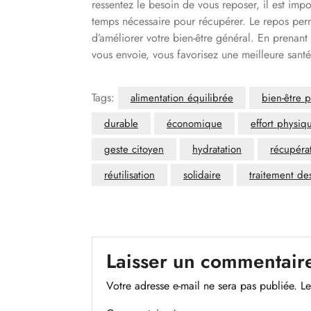
ressentez le besoin de vous reposer, il est impo
temps nécessaire pour récupérer. Le repos perme
d’améliorer votre bien-être général. En prenant
vous envoie, vous favorisez une meilleure santé
Tags:
alimentation équilibrée
bien-être 
durable
économique
effort physiq
geste citoyen
hydratation
récupéra
réutilisation
solidaire
traitement de
Laisser un commentair
Votre adresse e-mail ne sera pas publiée.
Le