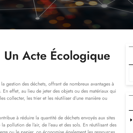
: Un Acte Écologique
s la gestion des déchets, offrant de nombreux avantages à
. En effet, au lieu de jeter des objets ou des matériaux qui
les collecter, les trier et les réutiliser d’une manière ou
ntribue à réduire la quantité de déchets envoyés aux sites
la pollution de l’air, de l’eau et des sols. En réutilisant des
 verre ou le papier, on économise également les ressources