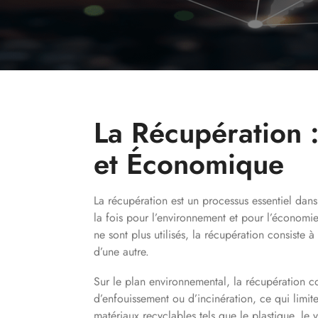
La Récupération 
et Économique
La récupération est un processus essentiel dan
la fois pour l’environnement et pour l’économie
ne sont plus utilisés, la récupération consiste à 
d’une autre.
Sur le plan environnemental, la récupération co
d’enfouissement ou d’incinération, ce qui limite 
matériaux recyclables tels que le plastique, le