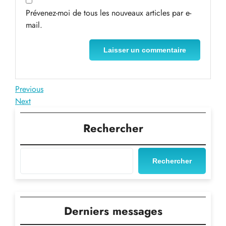
Prévenez-moi de tous les nouveaux articles par e-
mail.
Navigation
Previous
Previous
Post
Next
Next
de
Post
l’article
Rechercher
Rechercher
Derniers messages