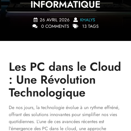
INFORMATIQUE
26 AVRIL 2026
KHALYS
0 COMMENTS
13 TAGS
Les PC dans le Cloud
: Une Révolution
Technologique
De nos jours, la technologie évolue à un rythme effréné,
offrant des solutions innovantes pour simplifier nos vies
quotidiennes. L’une de ces avancées récentes est
l’émergence des PC dans le cloud, une approche