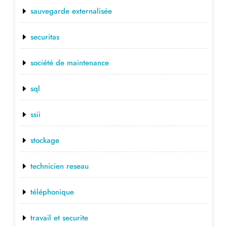
sauvegarde externalisée
securitas
société de maintenance
sql
ssii
stockage
technicien reseau
téléphonique
travail et securite