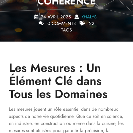
COHÉRENCE
24 AVRIL 2025
KHALYS
0 COMMENTS
22
TAGS
Les Mesures : Un
Élément Clé dans
Tous les Domaines
Les mesures jouent un rôle essentiel dans de nombreux
aspects de notre vie quotidienne. Que ce soit en science,
en industrie, en construction ou même dans la cuisine, les
mesures sont utilisées pour garantir la précision, la