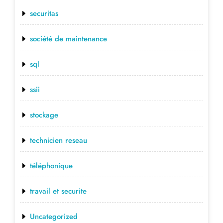
securitas
société de maintenance
sql
ssii
stockage
technicien reseau
téléphonique
travail et securite
Uncategorized