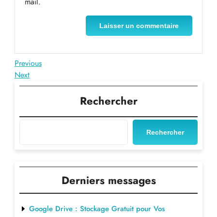
mail.
Navigation
Previous
Previous
Post
Next
Next
de
Post
l’article
Rechercher
Rechercher
Derniers messages
Google Drive : Stockage Gratuit pour Vos