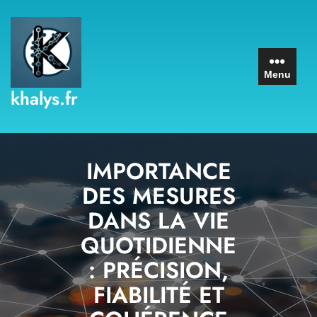
Skip
to
content
Menu
khalys.fr
IMPORTANCE
DES MESURES
DANS LA VIE
QUOTIDIENNE
: PRÉCISION,
FIABILITÉ ET