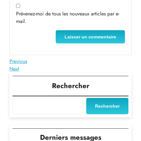
Prévenez-moi de tous les nouveaux articles par e-
mail.
Navigation
Previous
Previous
Post
Next
Next
de
Post
l’article
Rechercher
Rechercher
Derniers messages