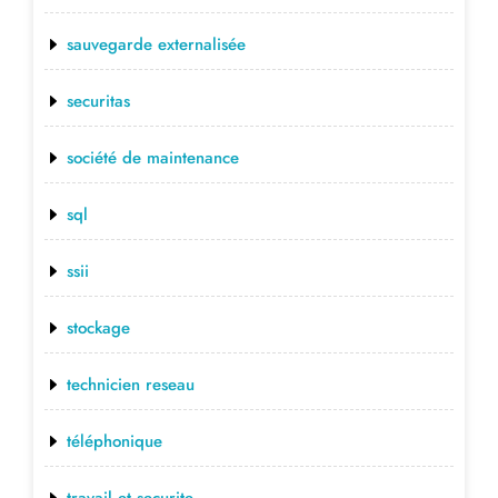
sauvegarde externalisée
securitas
société de maintenance
sql
ssii
stockage
technicien reseau
téléphonique
travail et securite