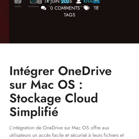
14 JUIN 2026
KHALYS
0 COMMENTS
18
TAGS
Intégrer OneDrive
sur Mac OS :
Stockage Cloud
Simplifié
L’intégration de OneDrive sur Mac OS offre aux
utilisateurs un accès facile et sécurisé à leurs fichiers et