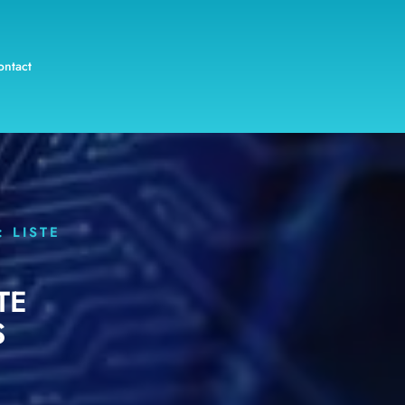
ontact
 LISTE
TE
S