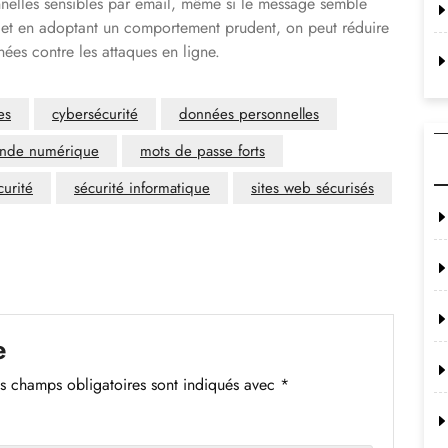
nnelles sensibles par email, même si le message semble
if et en adoptant un comportement prudent, on peut réduire
nées contre les attaques en ligne.
es
cybersécurité
données personnelles
nde numérique
mots de passe forts
curité
sécurité informatique
sites web sécurisés
e
s champs obligatoires sont indiqués avec
*