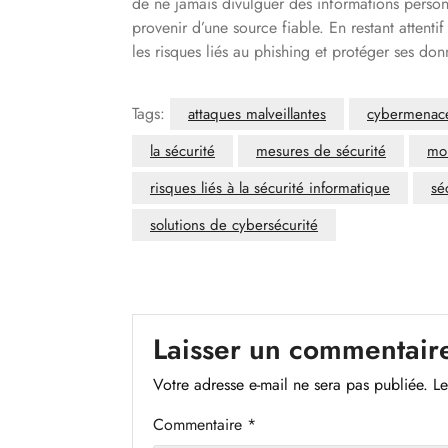
de ne jamais divulguer des informations perso
provenir d’une source fiable. En restant attent
les risques liés au phishing et protéger ses don
Tags:
attaques malveillantes
cybermenac
la sécurité
mesures de sécurité
mo
risques liés à la sécurité informatique
sé
solutions de cybersécurité
Laisser un commentair
Votre adresse e-mail ne sera pas publiée.
Le
Commentaire
*