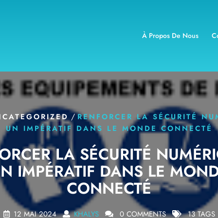
À Propos De Nous
C
/
NCATEGORIZED
RENFORCER LA SÉCURITÉ NU
UN IMPÉRATIF DANS LE MONDE CONNECTÉ
ORCER LA SÉCURITÉ NUMÉRI
N IMPÉRATIF DANS LE MON
CONNECTÉ
12 MAI 2024
KHALYS
0 COMMENTS
13 TAGS