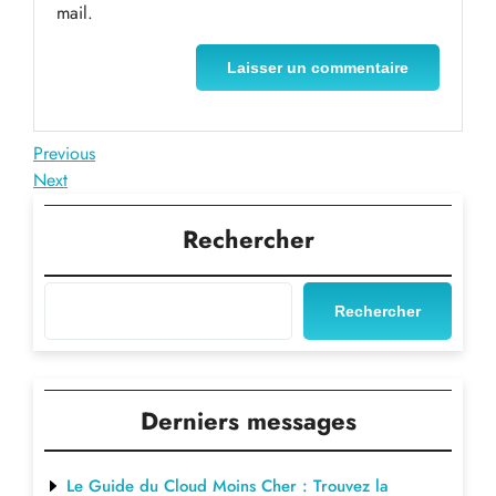
mail.
Navigation
Previous
Previous
Post
Next
Next
de
Post
l’article
Rechercher
Rechercher
Derniers messages
Le Guide du Cloud Moins Cher : Trouvez la