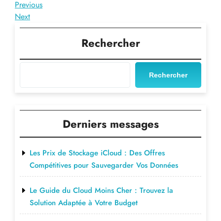
Navigation
Previous
Previous
Post
Next
Next
de
Post
l’article
Rechercher
Rechercher
Derniers messages
Les Prix de Stockage iCloud : Des Offres
Compétitives pour Sauvegarder Vos Données
Le Guide du Cloud Moins Cher : Trouvez la
Solution Adaptée à Votre Budget