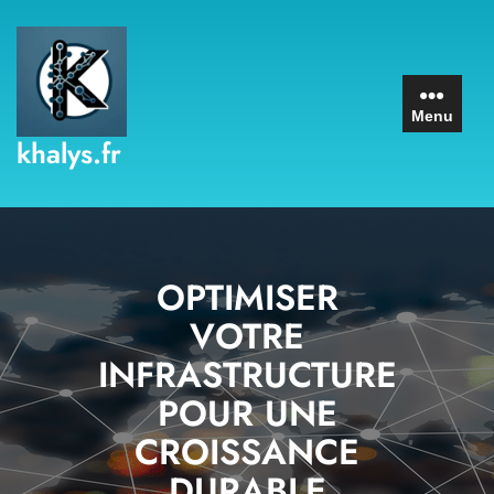
Skip
to
content
Menu
khalys.fr
OPTIMISER
VOTRE
INFRASTRUCTURE
POUR UNE
CROISSANCE
DURABLE