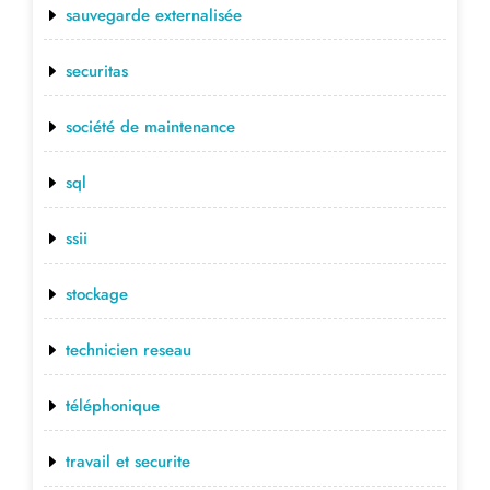
sauvegarde externalisée
securitas
société de maintenance
sql
ssii
stockage
technicien reseau
téléphonique
travail et securite