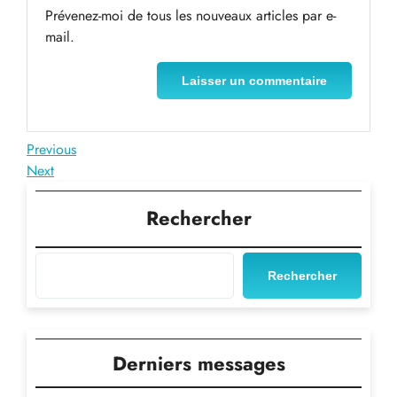
Prévenez-moi de tous les nouveaux articles par e-
mail.
Navigation
Previous
Previous
Post
Next
Next
de
Post
l’article
Rechercher
Rechercher
Derniers messages