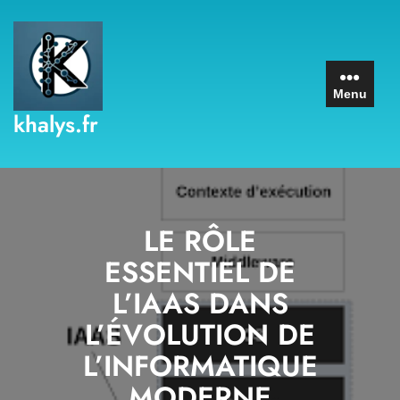
Skip
to
content
Menu
khalys.fr
LE RÔLE
ESSENTIEL DE
L’IAAS DANS
L’ÉVOLUTION DE
L’INFORMATIQUE
MODERNE