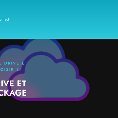
ontact
 DRIVE ET
OISIR ?
IVE ET
OCKAGE