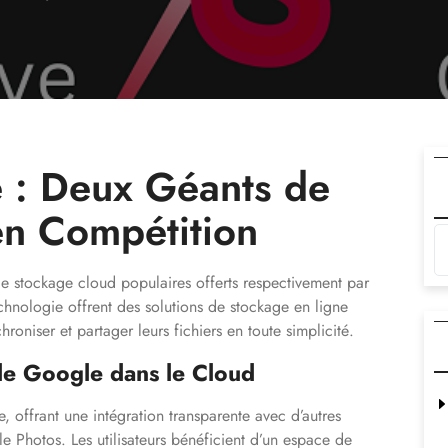
 : Deux Géants de
en Compétition
e stockage cloud populaires offerts respectivement par
hnologie offrent des solutions de stockage en ligne
roniser et partager leurs fichiers en toute simplicité.
de Google dans le Cloud
 offrant une intégration transparente avec d’autres
 Photos. Les utilisateurs bénéficient d’un espace de