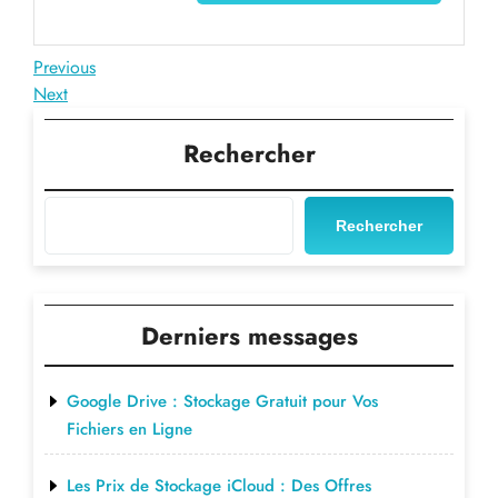
Navigation
Previous
Previous
Post
Next
Next
de
Post
l’article
Rechercher
Rechercher
Derniers messages
Google Drive : Stockage Gratuit pour Vos
Fichiers en Ligne
Les Prix de Stockage iCloud : Des Offres