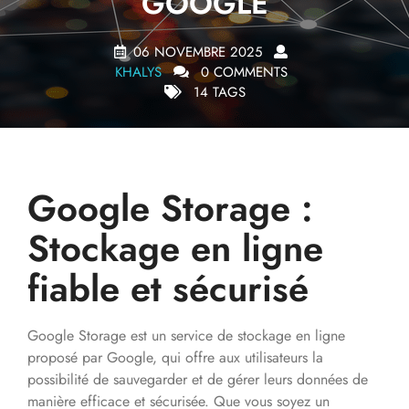
GOOGLE
06 NOVEMBRE 2025
KHALYS
0 COMMENTS
14 TAGS
Google Storage :
Stockage en ligne
fiable et sécurisé
Google Storage est un service de stockage en ligne
proposé par Google, qui offre aux utilisateurs la
possibilité de sauvegarder et de gérer leurs données de
manière efficace et sécurisée. Que vous soyez un