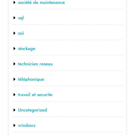
société de maintenance
sql
ssii
stockage
technicien reseau
téléphonique
travail et securite
Uncategorized
windows