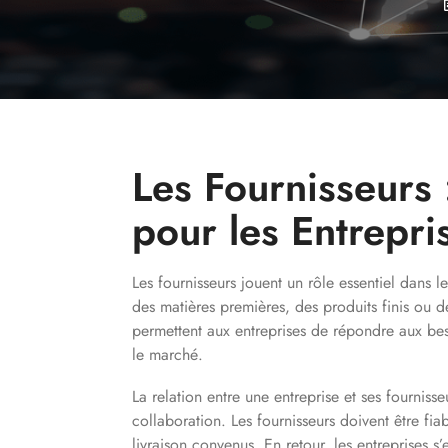
Les Fournisseurs 
pour les Entrepri
Les fournisseurs jouent un rôle essentiel dans 
des matières premières, des produits finis ou de
permettent aux entreprises de répondre aux beso
le marché.
La relation entre une entreprise et ses fournisse
collaboration. Les fournisseurs doivent être fiab
livraison convenus. En retour, les entreprises s