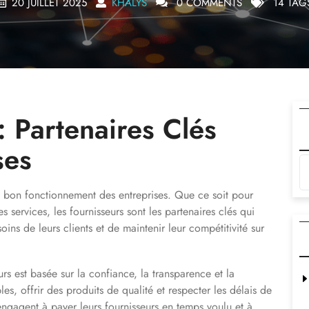
20 JUILLET 2025
KHALYS
0 COMMENTS
14 TAG
: Partenaires Clés
ses
le bon fonctionnement des entreprises. Que ce soit pour
s services, les fournisseurs sont les partenaires clés qui
ins de leurs clients et de maintenir leur compétitivité sur
urs est basée sur la confiance, la transparence et la
les, offrir des produits de qualité et respecter les délais de
’engagent à payer leurs fournisseurs en temps voulu et à