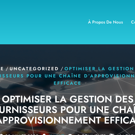
À Propos De Nous
C
/
/
E
UNCATEGORIZED
OPTIMISER LA GESTION
ISSEURS POUR UNE CHAÎNE D’APPROVISION
EFFICACE
OPTIMISER LA GESTION DES
URNISSEURS POUR UNE CHA
APPROVISIONNEMENT EFFIC