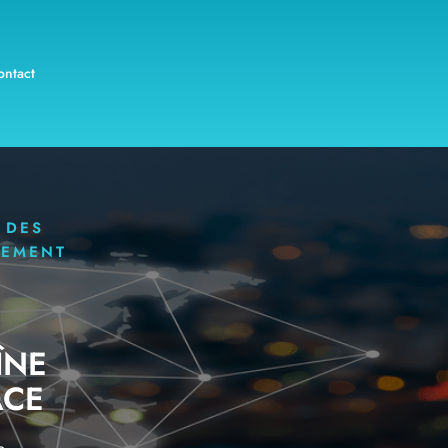
ontact
 DES
NEMENT
ÎNE
ACE