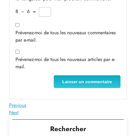
8
−
6
=
Prévenez-moi de tous les nouveaux commentaires
par e-mail.
Prévenez-moi de tous les nouveaux articles par e-
mail.
Navigation
Previous
Previous
Post
Next
Next
de
Post
l’article
Rechercher