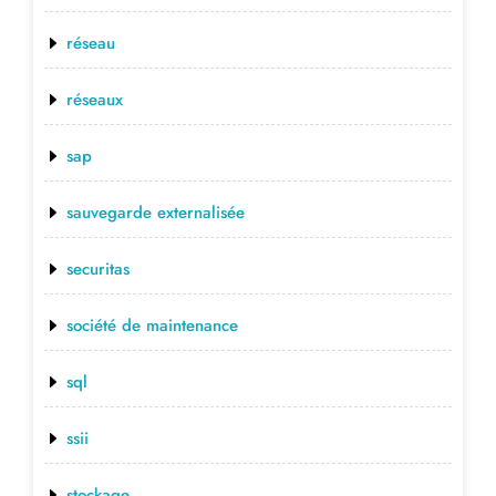
réseau
réseaux
sap
sauvegarde externalisée
securitas
société de maintenance
sql
ssii
stockage