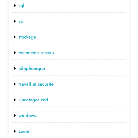
sql
ssii
stockage
technicien reseau
téléphonique
travail et securite
Uncategorized
windows
zoom