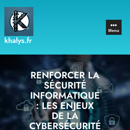
Skip
to
content
Menu
khalys.fr
RENFORCER LA
SÉCURITÉ
INFORMATIQUE
: LES ENJEUX
DE LA
CYBERSÉCURITÉ