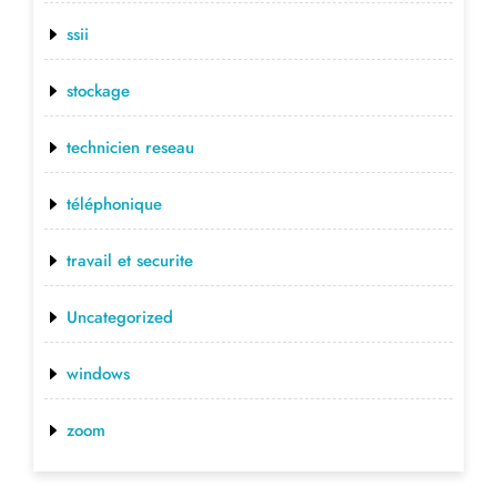
ssii
stockage
technicien reseau
téléphonique
travail et securite
Uncategorized
windows
zoom