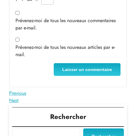
Prévenez-moi de tous les nouveaux commentaires
par e-mail.
Prévenez-moi de tous les nouveaux articles par e-
mail.
Navigation
Previous
Previous
Post
Next
Next
de
Post
l’article
Rechercher