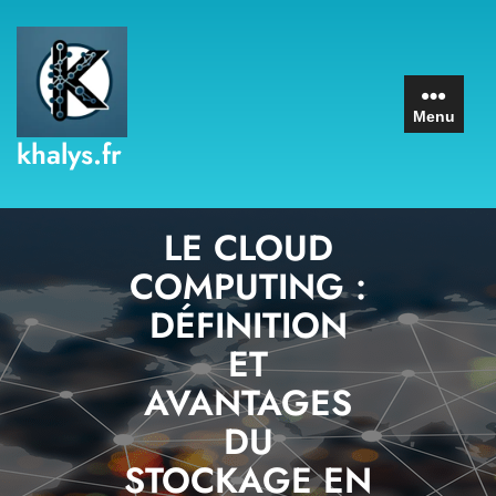
Skip
to
content
Menu
khalys.fr
LE CLOUD
COMPUTING :
DÉFINITION
ET
AVANTAGES
DU
STOCKAGE EN