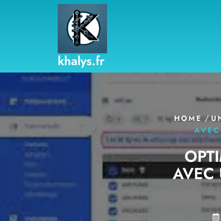
Skip
to
content
khalys.fr
/
HOME
U
AVEC
OPTI
AVEC 