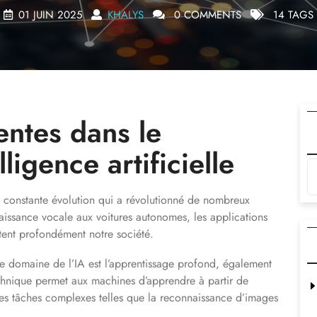
01 JUIN 2025
KHALYS
0 COMMENTS
14 TAGS
entes dans le
ligence artificielle
 en constante évolution qui a révolutionné de nombreux
aissance vocale aux voitures autonomes, les applications
ctent profondément notre société.
e domaine de l’IA est l’apprentissage profond, également
hnique permet aux machines d’apprendre à partir de
es tâches complexes telles que la reconnaissance d’images