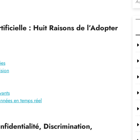
Au
ificielle : Huit Raisons de l’Adopter
ées
ision
vants
onnées en temps réel
fidentialité, Discrimination,