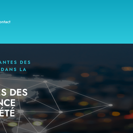
ontact
ANTES DES
) DANS LA
S DES
NCE
IÉTÉ