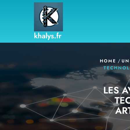
Skip
to
content
khalys.fr
/
HOME
UN
TECHNOLO
LES 
TE
ART