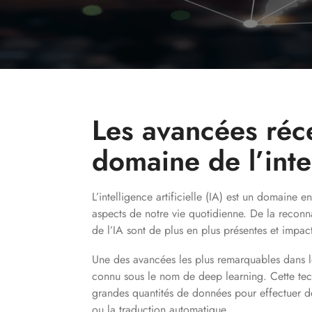
Les avancées réc
domaine de l’intel
L’intelligence artificielle (IA) est un domaine
aspects de notre vie quotidienne. De la reconn
de l’IA sont de plus en plus présentes et impa
Une des avancées les plus remarquables dans l
connu sous le nom de deep learning. Cette tec
grandes quantités de données pour effectuer d
ou la traduction automatique.