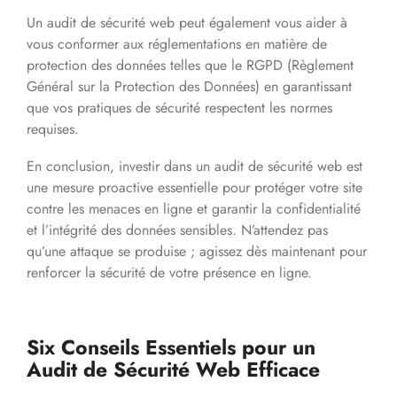
Un audit de sécurité web peut également vous aider à
vous conformer aux réglementations en matière de
protection des données telles que le RGPD (Règlement
Général sur la Protection des Données) en garantissant
que vos pratiques de sécurité respectent les normes
requises.
En conclusion, investir dans un audit de sécurité web est
une mesure proactive essentielle pour protéger votre site
contre les menaces en ligne et garantir la confidentialité
et l’intégrité des données sensibles. N’attendez pas
qu’une attaque se produise ; agissez dès maintenant pour
renforcer la sécurité de votre présence en ligne.
Six Conseils Essentiels pour un
Audit de Sécurité Web Efficace