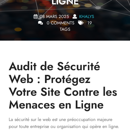
LIGNE
08 MARS 2025
KHALYS
0 COMMENTS
19
TAGS
Audit de Sécurité
Web : Protégez
Votre Site Contre les
Menaces en Ligne
La sécurité sur le web est une préoccupation majeure
pour toute entreprise ou organisation qui opère en ligne.