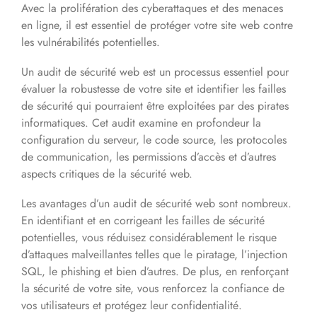
Avec la prolifération des cyberattaques et des menaces
en ligne, il est essentiel de protéger votre site web contre
les vulnérabilités potentielles.
Un audit de sécurité web est un processus essentiel pour
évaluer la robustesse de votre site et identifier les failles
de sécurité qui pourraient être exploitées par des pirates
informatiques. Cet audit examine en profondeur la
configuration du serveur, le code source, les protocoles
de communication, les permissions d’accès et d’autres
aspects critiques de la sécurité web.
Les avantages d’un audit de sécurité web sont nombreux.
En identifiant et en corrigeant les failles de sécurité
potentielles, vous réduisez considérablement le risque
d’attaques malveillantes telles que le piratage, l’injection
SQL, le phishing et bien d’autres. De plus, en renforçant
la sécurité de votre site, vous renforcez la confiance de
vos utilisateurs et protégez leur confidentialité.