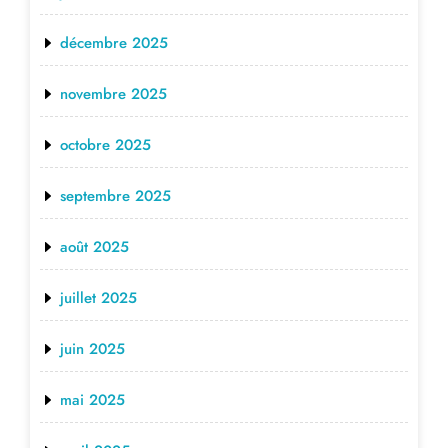
décembre 2025
novembre 2025
octobre 2025
septembre 2025
août 2025
juillet 2025
juin 2025
mai 2025