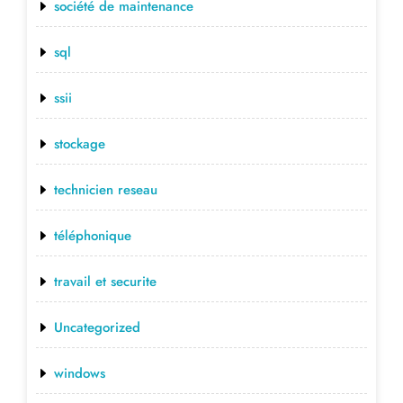
société de maintenance
sql
ssii
stockage
technicien reseau
téléphonique
travail et securite
Uncategorized
windows