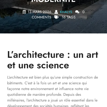
13 MARS 2026
KHALYS
0
COMMENTS
16 TAGS
L’architecture : un art
et une science
L’architecture est bien plus qu’une simple construction de
bâtiments. C’est à la fois un art et une science qui
façonne notre environnement et influence notre vie
quotidienne de manière profonde. Depuis des
millénaires, l’architecture a joué un rôle essentiel dans le
développement des sociétés humaines, reflétant les