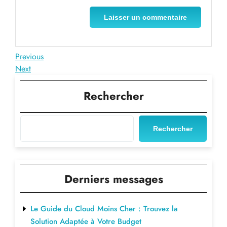
Navigation
Previous
Previous
Post
Next
Next
de
Post
l’article
Rechercher
Rechercher
Derniers messages
Le Guide du Cloud Moins Cher : Trouvez la
Solution Adaptée à Votre Budget