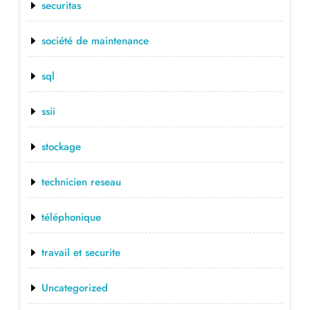
securitas
société de maintenance
sql
ssii
stockage
technicien reseau
téléphonique
travail et securite
Uncategorized