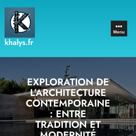
Skip
to
content
Menu
khalys.fr
EXPLORATION DE
L’ARCHITECTURE
CONTEMPORAINE
: ENTRE
TRADITION ET
MODERNITÉ