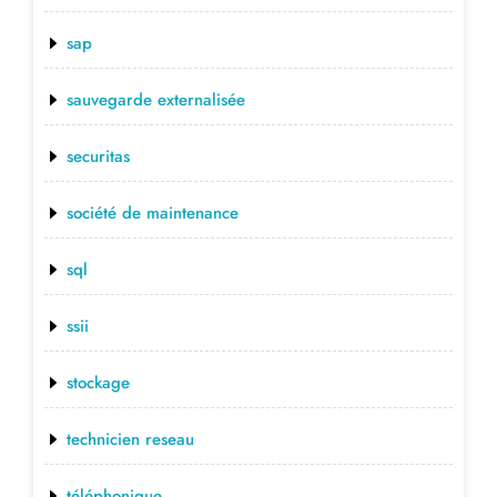
sap
sauvegarde externalisée
securitas
société de maintenance
sql
ssii
stockage
technicien reseau
téléphonique