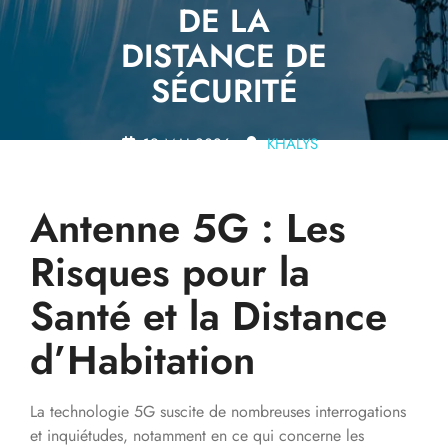
DE LA
DISTANCE DE
SÉCURITÉ
19 MAI 2026
KHALYS
0 COMMENTS
11
TAGS
Antenne 5G : Les
Risques pour la
Santé et la Distance
d’Habitation
La technologie 5G suscite de nombreuses interrogations
et inquiétudes, notamment en ce qui concerne les