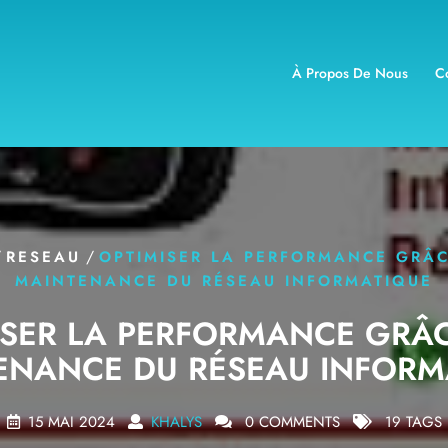
À Propos De Nous
C
/
/
RESEAU
OPTIMISER LA PERFORMANCE GRÂC
MAINTENANCE DU RÉSEAU INFORMATIQUE
ISER LA PERFORMANCE GRÂC
ENANCE DU RÉSEAU INFORM
15 MAI 2024
KHALYS
0 COMMENTS
19 TAGS