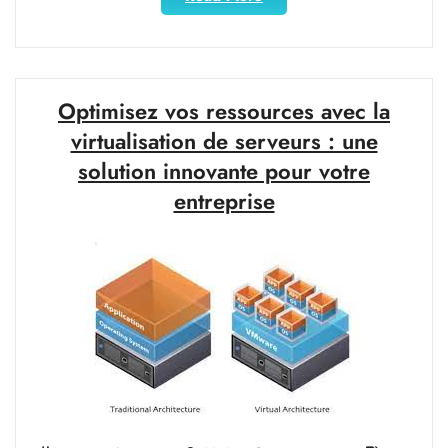
votre
entreprise
avec
les
services
Optimisez vos ressources avec la
informatiques
virtualisation de serveurs : une
en
solution innovante pour votre
France"
entreprise