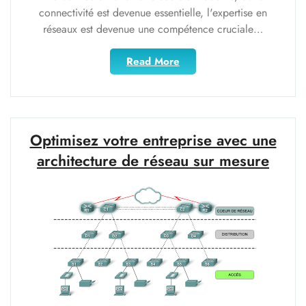
connectivité est devenue essentielle, l'expertise en
réseaux est devenue une compétence cruciale…
"Maîtrisez
Read More
l’expertise
en
réseaux
pour
une
Optimisez votre entreprise avec une
connectivité
architecture de réseau sur mesure
optimale"