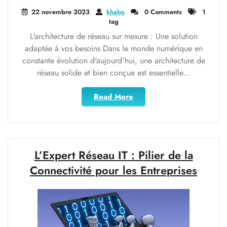
22 novembre 2023
khalys
0 Comments
1
tag
L'architecture de réseau sur mesure : Une solution
adaptée à vos besoins Dans le monde numérique en
constante évolution d'aujourd'hui, une architecture de
réseau solide et bien conçue est essentielle…
"Optimisez
Read More
votre
entreprise
avec
une
architecture
L’Expert Réseau IT : Pilier de la
de
Connectivité pour les Entreprises
réseau
sur
mesure"