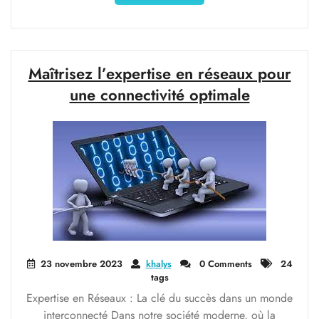
la
Sécurité
et
la
Conformité
Maîtrisez l’expertise en réseaux pour
IT
une connectivité optimale
:
L’Importance
de
l’Audit
et
de
la
Conformité
dans
le
Domaine
23 novembre 2023
khalys
0 Comments
24
Informatique"
tags
Expertise en Réseaux : La clé du succès dans un monde
interconnecté Dans notre société moderne, où la