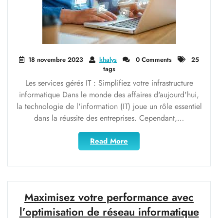
votre
entreprise"
18 novembre 2023
khalys
0 Comments
25
tags
Les services gérés IT : Simplifiez votre infrastructure
informatique Dans le monde des affaires d'aujourd'hui,
la technologie de l'information (IT) joue un rôle essentiel
dans la réussite des entreprises. Cependant,…
"Optimisez
Read More
votre
infrastructure
avec
les
services
Maximisez votre performance avec
gérés
l’optimisation de réseau informatique
IT