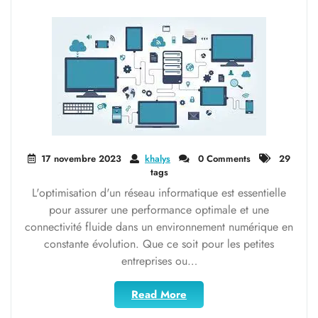
de
pointe"
17 novembre 2023
khalys
0 Comments
29
tags
L'optimisation d'un réseau informatique est essentielle
pour assurer une performance optimale et une
connectivité fluide dans un environnement numérique en
constante évolution. Que ce soit pour les petites
entreprises ou…
"Maximisez
Read More
votre