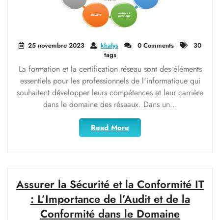
25 novembre 2023
khalys
0 Comments
30
tags
La formation et la certification réseau sont des éléments
essentiels pour les professionnels de l'informatique qui
souhaitent développer leurs compétences et leur carrière
dans le domaine des réseaux. Dans un…
"Développez
Read More
vos
compétences
avec
la
formation
Assurer la Sécurité et la Conformité IT
et
: L’Importance de l’Audit et de la
la
Conformité dans le Domaine
certification