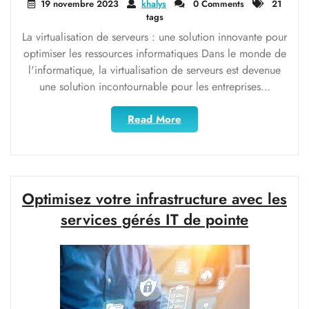
19 novembre 2023
khalys
0 Comments
21
tags
La virtualisation de serveurs : une solution innovante pour
optimiser les ressources informatiques Dans le monde de
l'informatique, la virtualisation de serveurs est devenue
une solution incontournable pour les entreprises…
"Optimisez
Read More
vos
ressources
avec
la
virtualisation
Optimisez votre infrastructure avec les
de
services gérés IT de pointe
serveurs
:
une
solution
innovante
pour