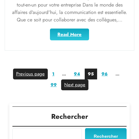
tout-en-un pour votre entreprise Dans le monde des
affaires d'aujourd'hui, la communication est essentielle.
Que ce soit pour collaborer avec des collègues,…
"Optimisez
Read More
votre
communication
d’entreprise
grâce
aux
Pagination
Page
Page
Page
Page
Previous page
Page
1
…
94
95
96
…
services
des
de
Next page
99
communication
publications
intégrés"
Rechercher
Rechercher