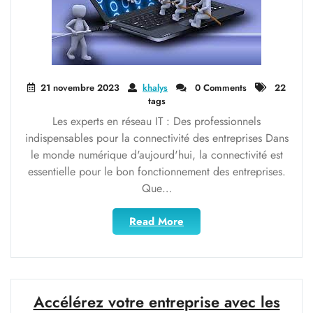
21 novembre 2023
khalys
0 Comments
22
tags
Les experts en réseau IT : Des professionnels
indispensables pour la connectivité des entreprises Dans
le monde numérique d'aujourd'hui, la connectivité est
essentielle pour le bon fonctionnement des entreprises.
Que…
"L’Expert
Read More
Réseau
IT
:
Pilier
de
Accélérez votre entreprise avec les