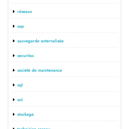
réseaux
sap
sauvegarde externalisée
securitas
société de maintenance
sql
ssii
stockage