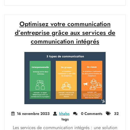
performance
avec
l’optimisation
de
Optimisez votre communication
réseau
d’entreprise grâce aux services de
informatique"
communication intégrés
16 novembre 2023
khalys
0 Comments
32
tags
Les services de communication intégrés : une solution