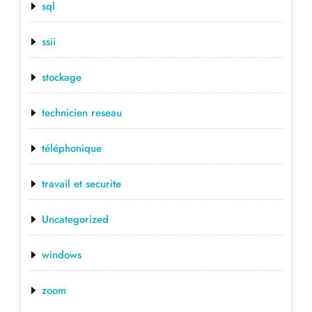
sql
ssii
stockage
technicien reseau
téléphonique
travail et securite
Uncategorized
windows
zoom