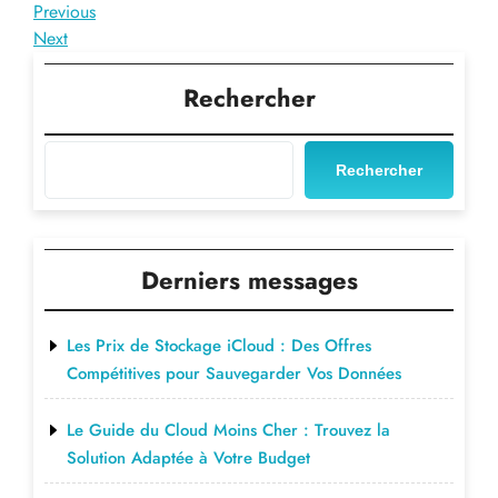
Navigation
Previous
Previous
Post
Next
Next
de
Post
l’article
Rechercher
Rechercher
Derniers messages
Les Prix de Stockage iCloud : Des Offres
Compétitives pour Sauvegarder Vos Données
Le Guide du Cloud Moins Cher : Trouvez la
Solution Adaptée à Votre Budget